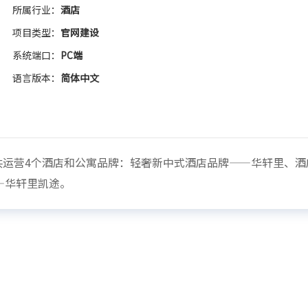
所属行业：
酒店
项目类型：
官网建设
系统端口：
PC端
语言版本：
简体中文
下共运营4个酒店和公寓品牌：轻奢新中式酒店品牌——华轩里、
—华轩里凯途。