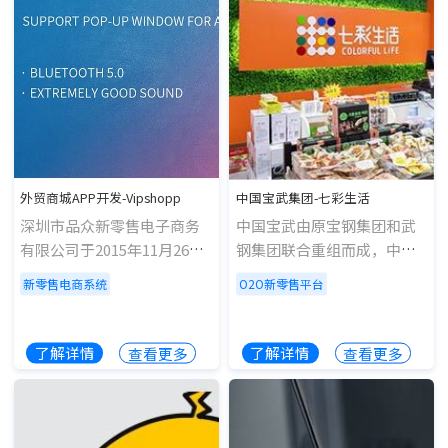
外贸商城APP开发-Vipshopp
中国宝武集团-七彩生活
深圳市品众新零售电子商务
中国宝武由原宝钢集团和武
有限公司于2015年11月26日
钢集团联合重组而成，中国
成立，经营电子商务;国内贸
宝武资产规模10141亿元，是
新零售电商系统
O2O新零售平台
易;经营进出口业务;供应链管
国有资本投资公司试点企
理及相关配套服务;个人防护
业，历年来中国宝武持续保
用品、劳保产品、一类医疗
持行业领先地位，经营规模
了解详情
了解详情
查看更多
查看更多
器械的销售等。 Vipshopp是
和盈利水平位居全球第一;宝
该公司新零售电商平台。
武-七彩生活综合业态O2O新
零售平台是一款应用范围广
泛、商业模式全响应、盈利