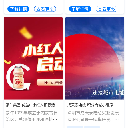
端用户，为用户实现注册、
了解详情
了解详情
查看更多
查看更多
充值、提现、查询等基础功
能服务;好易联钱包客户端展
现形式包含H5界面、微信公
众号、小程序三个大的方
面。
蒙牛集团-优益C-小红人招募活动小程序
成天泰电缆-积分商城小程序
蒙牛1999年成立于内蒙古自
深圳市成天泰电缆实业发展
治区，总部位于呼和浩特，
有限公司是一家集研发、生
是全球八强乳品企业;公司
产及销售于一体的国家高新