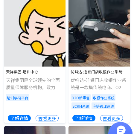
模式丰富、系统功能强大稳
定的社交化新零售商城系
统，既支持批发、零售业务
类型，又支持传统电商、到
店消费、上门服务、同城外
卖4种交易场景及模式。
天祥集团-培训中心
优鲜达-连锁门店收银作业系统开发
天祥集团是全球领先的全面
优鲜达-连锁门店收银作业系
质量保障服务机构，致力于
统是一款集传统电商、O2O
以创新和定制的保障、测
新零售、连锁餐饮收银、社
培训学习平台
O2O新零售
收银作业系统
试、检验和认证解决方案，
会化客户关系管理(SCRM)、
SCRM系统
应链管理系统
为客户的运营和供应链带来
仓储库存供应链管理系统等
全方位 的安心保障;天祥培训
为一体的餐饮新形态作业管
了解详情
了解详情
查看更多
查看更多
中心志在打造一个质检行业
理系统，其支持批发、零
的教学研的培训学习平台，
售、快餐多业态，覆盖H5、