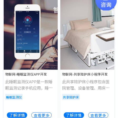
一期实现课程管理、学习管
小程序、APP、POS、PC多
理、教学管理、报告系统等
端口应用，为连锁餐饮企业
功能版块!
数字化经营全面赋能。
物联网-睡眠监测仪APP开发
物联网-共享陪护床小程序开发
此睡眠监测仪APP是一款睡
此共享陪护床小程序包含医
眠监测记录手机应用，睡眠
院管理、设备管理、用床管
监测仪APP能够帮助用户记
理、订单管理、分佣结算管
睡眠监测仪
共享陪护床
录下平时的睡眠习惯以及过
理、用户管理等。
程，从而帮助用户更好地了
解自己的睡眠情况;睡眠监测
了解详情
了解详情
查看更多
查看更多