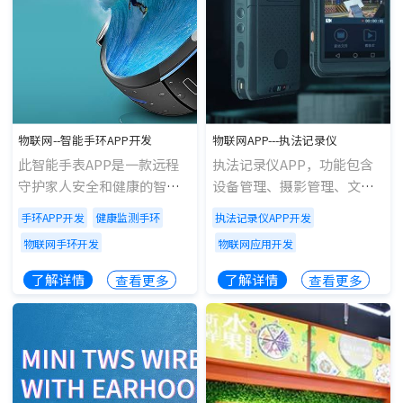
物联网--智能手环APP开发
物联网APP---执法记录仪
此智能手表APP是一款远程
执法记录仪APP，功能包含
守护家人安全和健康的智能
设备管理、摄影管理、文件
助手，帮助守护孩子的安
（图片、视频）管理等。
手环APP开发
健康监测手环
执法记录仪APP开发
全、与学校信息互联互通，
物联网手环开发
物联网应用开发
关注老人身体健康、位置安
全；此智能手表APP包含健
了解详情
了解详情
查看更多
查看更多
康监测、危险报警、家人管
理、智能提醒、健康周报、
实时地位、电子围栏、语音
和双向通话等功能。