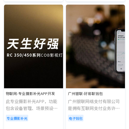
仪APP实现睡眠状况数据化
分析、记录梦话/鼾声/噪
音、白噪音/哄睡故
事/ASMR、智能闹钟清晨唤
醒等。
物联网-专业摄影补光APP开发
广州银联-好易联钱包
此专业摄影补光APP，功能
广州银联网络支付有限公司
包含设备管理、场景预设、
是拥有互联网支付业务许可
补光设置等。
的支付机构，可以建立支付
专业摄影补光
电子钱包
账户，即好易联电子钱包;好
易联钱包移动端包含C端、B